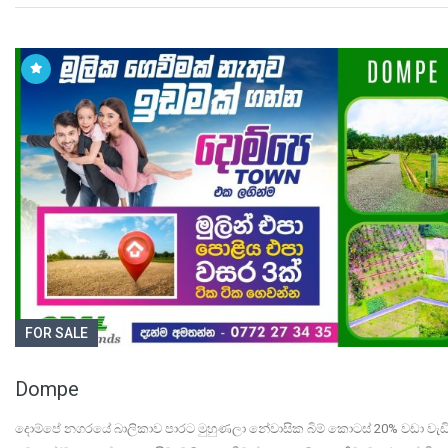
FOR SALE
Dompe
දොම්පේ නගරයේ බාලිකාව පාරට මුහුණලා නේවාසික බිම් කොටස් 20% වඩා වැඩි