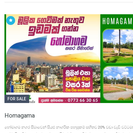
FOR SALE
Homagama
හෝමාගම නගර සීමාවෙන් සියළු නාගරික පහසුකම් සහිතව 20% වඩා වැඩි වට්ටම