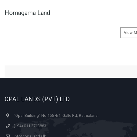
Homagama Land
View M
OPAL LANDS (PVT) LTD
"Opal Building" No.156 4/1, Galle Rd, Ratmalana.
(+94) 011 2713883
info@opallands.lk