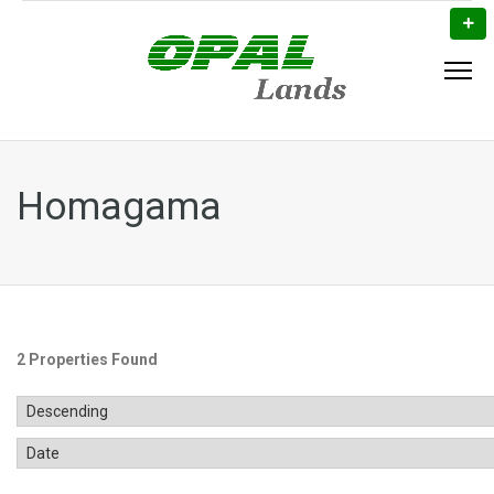
Homagama
2 Properties Found