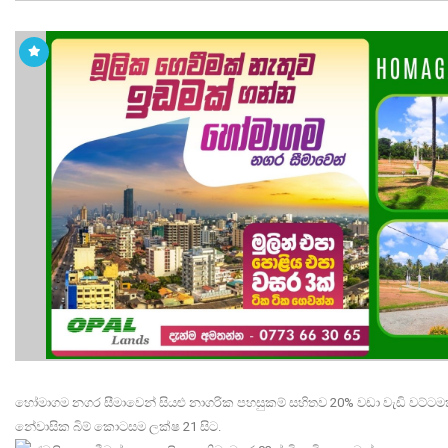
හෝමාගම නගර සීමාවෙන් සියළු නාගරික පහසුකම් සහිතව 20% වඩා වැඩි වට්ටම
නේවාසික බිම් කොටසම ලක්ෂ 21 සිට.