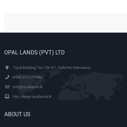
OPAL LANDS (PVT) LTD
"Opal Building" No.156 4/1, Galle Rd, Ratmalana.
(+94) 011 2713883
info@opallands.lk
http://www.opallands.lk
ABOUT US