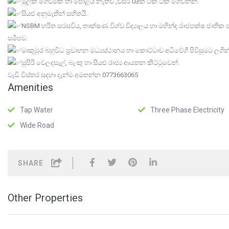
මුලික ගෙවීමක් හා පොළිය නැතිව ,වසර 03ක් ටික ටික ගෙවන්න.
සියළු අනුමැතීන් සහිතයි.
NSBM හරිත සරසවිය, තාක්ෂණ විශ්ව විද්
යාලය හා මහින්ද රාජපක්ෂ ජාතික
සමීපව.
මාකුඹුර බහුවිධ ප්
රවාහන මධ්
යස්ථානය හා කොට්ටාව අධිවේගී පිවිසුමට ලගින
සුපිරි වෙලදසැල්, බැංකු හා සියළු රාජ්
ය ආයතන කිට්ටුවෙන්.
වැඩි විස්තර සදහා දැන්ම අමතන්න 0773663065
Amenities
Tap Water
Three Phase Electricity
Wide Road
SHARE
Other Properties