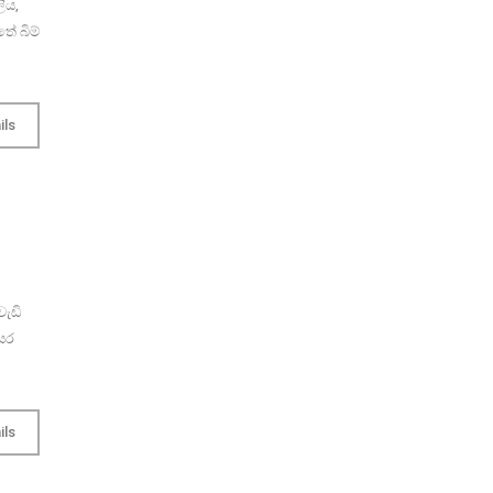
ලිය,
ේ බිම්
ils
ැඩි
සර
ils