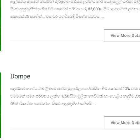
ඇල්පිටිය කපුගේ මාවතින් කුරුදුගහ පිවිසුම ලගින්ම තාර යෙදු පුලුල් මාර්ග, විදු
සියළු අනුමැතීන් සහිත බිම් කොටස් පර්චසය රු.65,000/- සිට. ආදායමක් ලබන ත
කොටස් 25 සමගින්… එකවර ගෙවීමේදි විශේෂ වට්ටම්. …
View More Deta
Dompe
දොම්පේ නගරයේ බාලිකාව පාරට මුහුණලා නේවාසික බිම් කොටස් 20% වඩා ව
වට්ටමක් සමග පර්චසය ලක්ෂ 1/50 සිට. මුලික ගෙවීමක් හා පොළිය නැතිව ,ව
03ක් ටික ටික ගෙවන්න. සියළු අනුමැතීන් සහිතයි. …
View More Deta