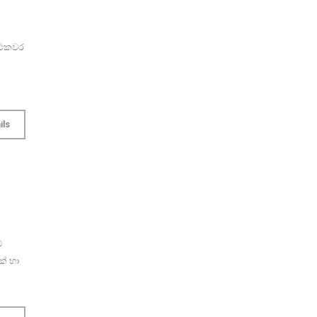
 එකවර
ils
්
ක් හා