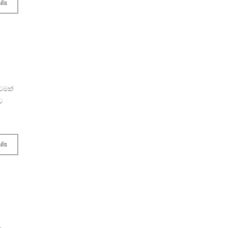
ils
්ටමක්
ව
ils