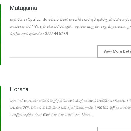
Matugama
අදම එන්න Opal Lands වෙතට ඔබේ ආයෝජනයට අපි අත්වැලක් වන්නෙමු.
ගෙවන සැමට 15% දැවැන්ත වට්ටමකුත්… අනුමත සැලසුම්. නළ ජලය. තෙකලා
විදුලිය. අදම අමතන්න 0777 44 62 39
View More Deta
Horana
හොරණ නගරයට සමීපව බැල්ලපිටියෙන් වෙල් යායකට මායිම්ව නේවාසික බිම
කොටස් 20% වඩා වැඩි වට්ටමක් සමග, පර්චසය ලක්ෂ 1/90 සිට. මුලික ගෙවීම
පොළිය නැතිව ,වසර 03ක් ටික ටික ගෙවන්න. සියළු …