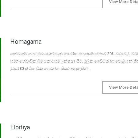
View More Deta
Homagama
හෝමාගම නගර සීමාවෙන් සියළු නාගරික පහසුකම් සහිතව 20% වඩා වැඩි වට
සමග නේවාසික බිම් කොටසම ලක්ෂ 21 සිට. මුලික ගෙවීමක් හා පොළිය නැති
,වසර 03ක් ටික ටික ගෙවන්න. සියළු අනුමැතීන් …
View More Deta
Elpitiya