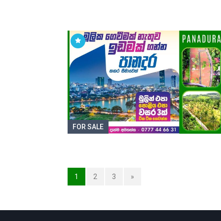
FOR SALE
1
2
3
»