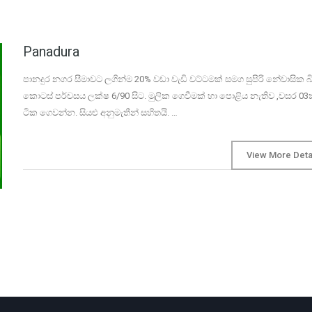
Panadura
පානදුර නගර සීමාවට ලගින්ම 20% වඩා වැඩි වට්ටමක් සමග සුපිරි නේවාසික බි
කොටස් පර්චසය ලක්ෂ 6/90 සිට. මුලික ගෙවීමක් හා පොළිය නැතිව ,වසර 03ක
ටික ගෙවන්න. සියළු අනුමැතීන් සහිතයි. …
View More Deta